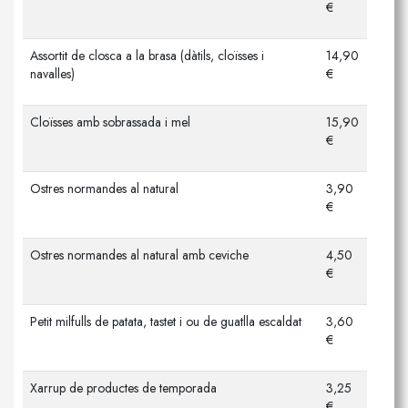
€
Assortit de closca a la brasa (dàtils, cloïsses i
14,90
navalles)
€
Cloïsses amb sobrassada i mel
15,90
€
Ostres normandes al natural
3,90
€
Ostres normandes al natural amb ceviche
4,50
€
Petit milfulls de patata, tastet i ou de guatlla escaldat
3,60
€
Xarrup de productes de temporada
3,25
€