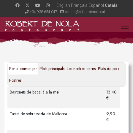
English
Français
Español
Català
+34 938 654 047
clients@robertdenola.cat
Per a començar
Plats principals
Les nostres carns
Plats de peix
Postres
Bastonets de bacallà a la mel
13,40
€
Tastet de sobrassada de Mallorca
9,90
€