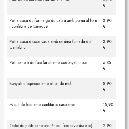
€
Petita coca de formatge de cabra amb poma al forn
3,90
i confitura de tomàquet
€
Petita coca d’escalivada amb sardina fumada del
3,90
Cantàbric
€
Petit caneló de foie farcit amb codonyat i nous
5,85
€
Bunyols d’espinacs amb allioli de mel
8,90
€
Micuit de foie amb confitures casolanes
15,90
€
Tastet de petits canelons (ànec i foie o verduretes)
2,90