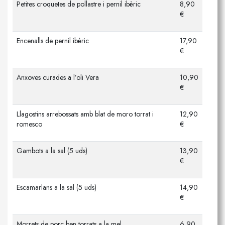
Petites croquetes de pollastre i pernil ibèric
8,90
€
Encenalls de pernil ibèric
17,90
€
Anxoves curades a l’oli Vera
10,90
€
Llagostins arrebossats amb blat de moro torrat i
12,90
romesco
€
Gambots a la sal (5 uds)
13,90
€
Escamarlans a la sal (5 uds)
14,90
€
Morrets de porc ben torrats a la mel
6,90