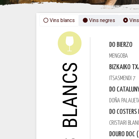
Vins blancs
Vins negres
Vins
DO BIERZO
MENGOBA
VINS BLANCS
BIZKAIKO T
ITSASMENDI 7
DO CATALUN
DOÑA PALAUE
DO COSTERS 
CRISTIARI BLA
DOURO DOC 