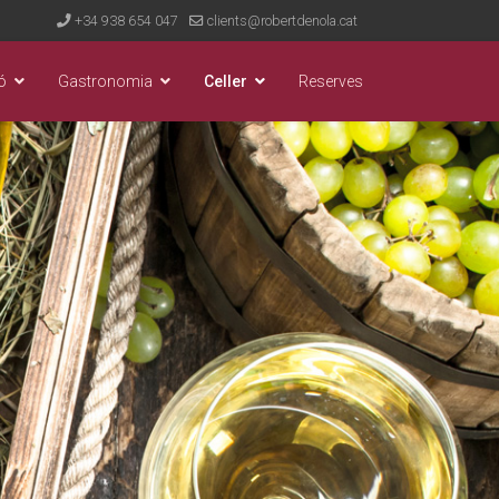
+34 938 654 047
clients@robertdenola.cat
ó
Gastronomia
Celler
Reserves