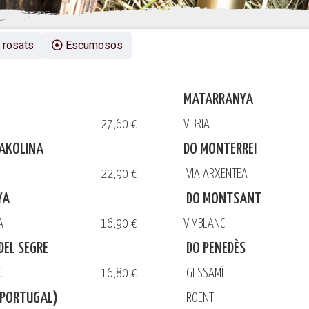
 rosats
Escumosos
MATARRANYA
27,60 €
VIBRIA
XAKOLINA
DO MONTERREI
22,90 €
VIA ARXENTEA
YA
DO MONTSANT
TA
16,90 €
VIMBLANC
DEL SEGRE
DO PENEDÈS
NC
16,80 €
GESSAMÍ
(PORTUGAL)
ROENT