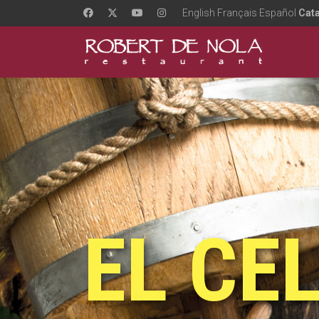
English
Français
Español
Cata
EL CE