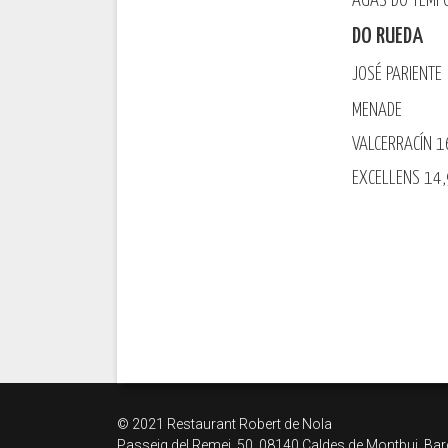
AGÁS DO TEM
DO RUEDA
JOSÉ PARIENTE
MENADE
VALCERRACÍN 1
EXCELLENS 14,
© 2021 Restaurant Robert de Nola
Passeig del Remei, 50, 08140 Caldes de Montbui, Ba