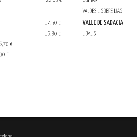
PO
22,60 €
GUITIÁN
VALDESIL SOBRE LIAS
VALLE DE SADACIA
17,50 €
16,80 €
LIBALIS
6,70 €
90 €
rcelona