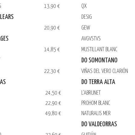
OS
13,90 €
QX
BALEARS
DESIG
20,90 €
GEW
AGES
AVGVSTVS
14,85 €
MUSTILLANT BLANC
T
DO SOMONTANO
22,30 €
VIÑAS DEL VERO CLARIÓN
XAS
DO TERRA ALTA
24,50 €
L’ABRUNET
A
22,90 €
PROHOM BLANC
49,80 €
NATURALIS MER
DO VALDEORRAS